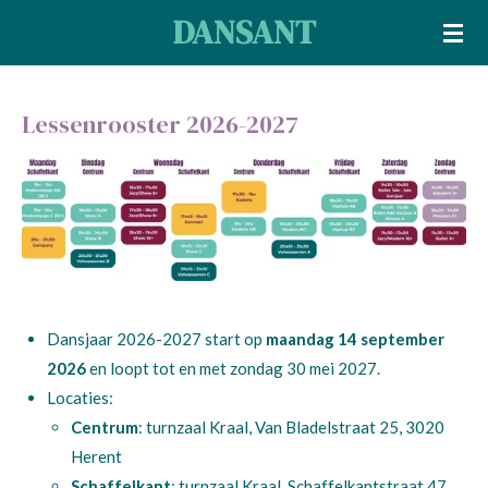
DANSANT
Ga
direct
naar
de
Lessenrooster 2026-2027
hoofdinhoud
Dansjaar 2026-2027 start op
maandag 14 september
2026
en loopt tot en met zondag 30 mei 2027.
Locaties:
Centrum
: turnzaal Kraal, Van Bladelstraat 25, 3020
Herent
Schaffelkant
: turnzaal Kraal,
Schaffelkantstraat 47,